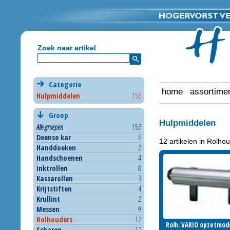
Zoek naar artikel
Categorie
home
assortime
Hulpmiddelen
156
Groep
Hulpmiddelen
Alle groepen
156
Deense kar
6
12 artikelen in Rolho
Handdoeken
2
324510134
Handschoenen
4
Inloggen om te b
Inktrollen
8
Kassarollen
3
Krijtstiften
4
Krullint
2
Messen
9
Rolhouders
12
Rolh. VARIO opzetmod
Rolh. VARIO opzetmod
Scharen
17