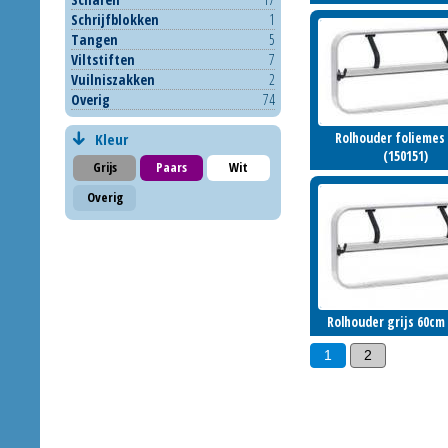
Schrijfblokken
1
4030177001
Tangen
5
Inloggen om te b
Viltstiften
7
Vuilniszakken
2
Overig
74
Rolhouder foliemes
Rolhouder foliemes
Kleur
(150151)
(150151)
Grijs
Paars
Wit
49150
Overig
Inloggen om te b
Rolhouder grijs 60cm
Rolhouder grijs 60cm
1
2