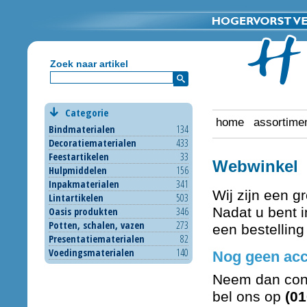
Zoek naar artikel
Categorie
home
assortime
Bindmaterialen
134
Decoratiematerialen
433
Feestartikelen
33
Webwinkel
Hulpmiddelen
156
Inpakmaterialen
341
Wij zijn een g
Lintartikelen
503
Nadat u bent i
Oasis produkten
346
Potten, schalen, vazen
273
een bestelling
Presentatiematerialen
82
Voedingsmaterialen
140
Nog geen acc
Neem dan con
bel ons op
(01