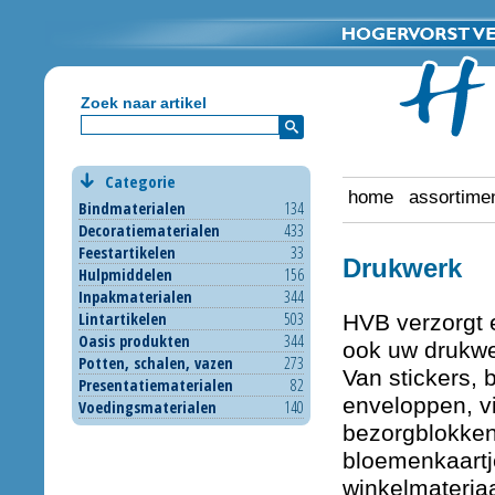
Zoek naar artikel
Categorie
home
assortime
Bindmaterialen
134
Decoratiematerialen
433
Feestartikelen
33
Drukwerk
Hulpmiddelen
156
Inpakmaterialen
344
Lintartikelen
503
HVB verzorgt 
Oasis produkten
344
ook uw drukwe
Potten, schalen, vazen
273
Van stickers, b
Presentatiematerialen
82
enveloppen, vi
Voedingsmaterialen
140
bezorgblokken
bloemenkaartje
winkelmateriaa