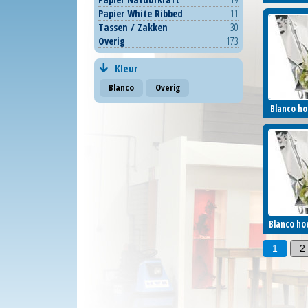
Papier White Ribbed
11
Tassen / Zakken
30
Inlo
Overig
173
Kleur
Blanco
Overig
Blanco ho
Blanco ho
Inlo
Blanco ho
Blanco ho
1
2