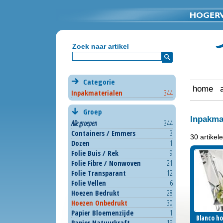
Zoek naar artikel
Categorie
home
Inpakmaterialen
344
Groep
Inpakma
Alle groepen
344
Containers / Emmers
3
30 artike
Dozen
1
Folie Buis / Rek
9
Inlo
Folie Fibre / Nonwoven
21
Folie Transparant
12
Folie Vellen
6
Hoezen Bedrukt
28
Hoezen Onbedrukt
30
Papier Bloemenzijde
1
Blanco h
Blanco h
Papier Natuurkraft
19