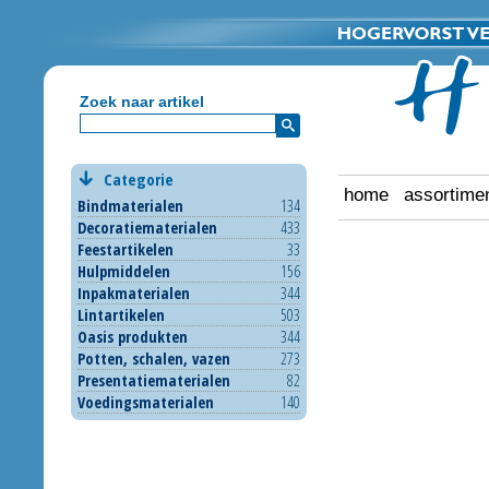
Zoek naar artikel
Categorie
home
assortime
Bindmaterialen
134
Decoratiematerialen
433
Feestartikelen
33
Hulpmiddelen
156
Inpakmaterialen
344
Lintartikelen
503
Oasis produkten
344
Potten, schalen, vazen
273
Presentatiematerialen
82
Voedingsmaterialen
140