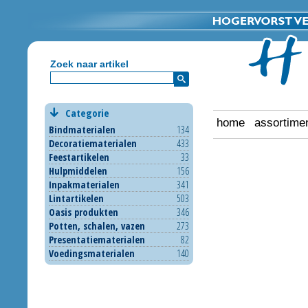
Zoek naar artikel
Categorie
home
assortime
Bindmaterialen
134
Decoratiematerialen
433
Feestartikelen
33
Hulpmiddelen
156
Inpakmaterialen
341
Lintartikelen
503
Oasis produkten
346
Potten, schalen, vazen
273
Presentatiematerialen
82
Voedingsmaterialen
140