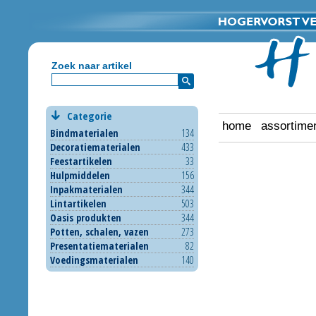
Zoek naar artikel
Categorie
home
assortime
Bindmaterialen
134
Decoratiematerialen
433
Feestartikelen
33
Hulpmiddelen
156
Inpakmaterialen
344
Lintartikelen
503
Oasis produkten
344
Potten, schalen, vazen
273
Presentatiematerialen
82
Voedingsmaterialen
140